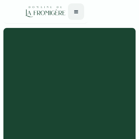
Accueil
Salles
Salle Hangar
120 personnes
120 m²
Type L : catégorie 5
à partir de 550€
par jour