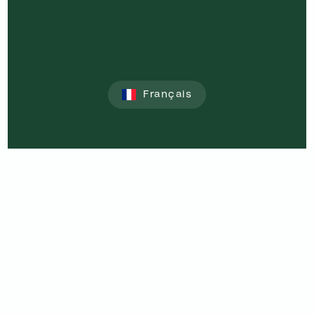
Français
English
© 2025. DOMAINE DE LA FROMIGÈRE. TOUS DROITS RÉSERVÉS
POLITIQUE DE CONFIDENTIALITÉ
CRÉÉ PAR
ANTOINE DUMAS