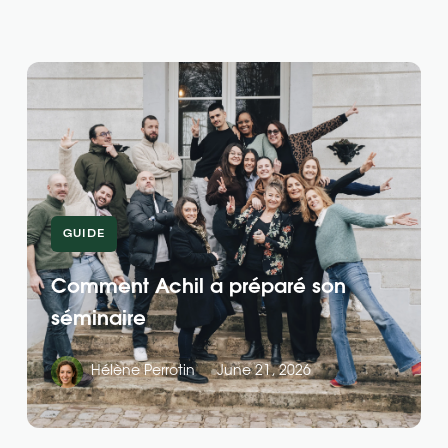
GUIDE
Comment Achil a préparé son
séminaire
Hélène Perrotin
June 21, 2026