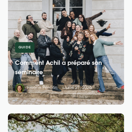
GUIDE
Comment Achil a préparé son
séminaire
Hélène Perrotin
June 21, 2026